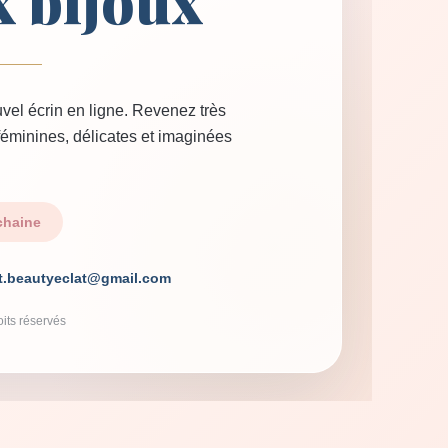
x bijoux
vel écrin en ligne. Revenez très
 féminines, délicates et imaginées
chaine
t.beautyeclat@gmail.com
its réservés