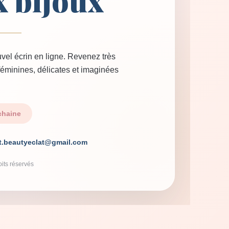
x bijoux
vel écrin en ligne. Revenez très
 féminines, délicates et imaginées
chaine
t.beautyeclat@gmail.com
its réservés