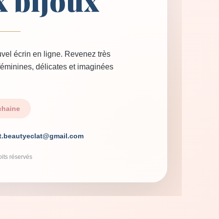
x bijoux
vel écrin en ligne. Revenez très
 féminines, délicates et imaginées
chaine
t.beautyeclat@gmail.com
its réservés