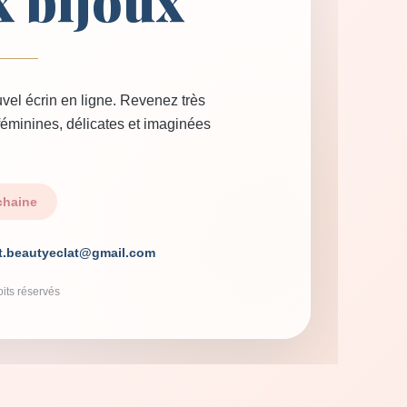
x bijoux
vel écrin en ligne. Revenez très
 féminines, délicates et imaginées
chaine
t.beautyeclat@gmail.com
its réservés