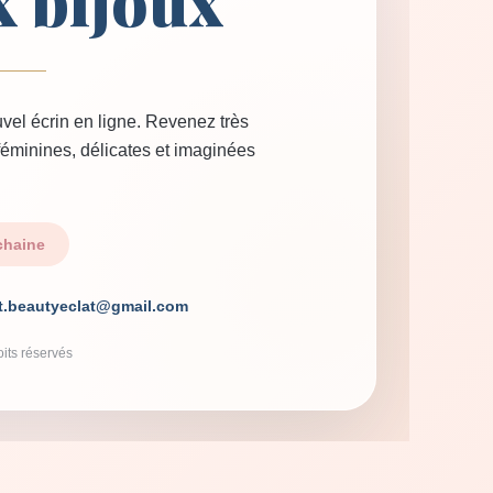
x bijoux
vel écrin en ligne. Revenez très
 féminines, délicates et imaginées
chaine
t.beautyeclat@gmail.com
its réservés