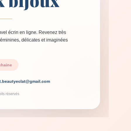
x bijoux
vel écrin en ligne. Revenez très
 féminines, délicates et imaginées
chaine
t.beautyeclat@gmail.com
its réservés