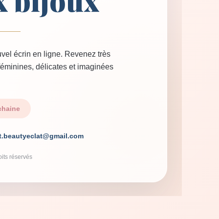
x bijoux
vel écrin en ligne. Revenez très
 féminines, délicates et imaginées
chaine
t.beautyeclat@gmail.com
its réservés