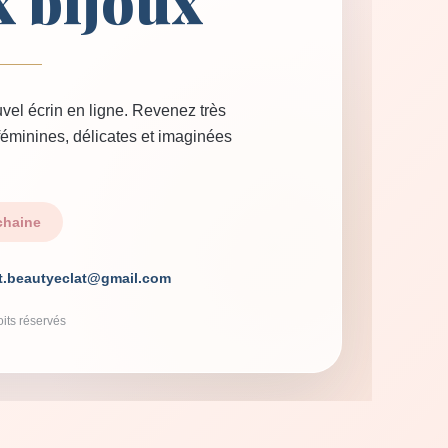
x bijoux
vel écrin en ligne. Revenez très
 féminines, délicates et imaginées
chaine
t.beautyeclat@gmail.com
its réservés