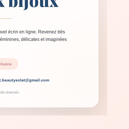
x bijoux
vel écrin en ligne. Revenez très
 féminines, délicates et imaginées
chaine
t.beautyeclat@gmail.com
its réservés