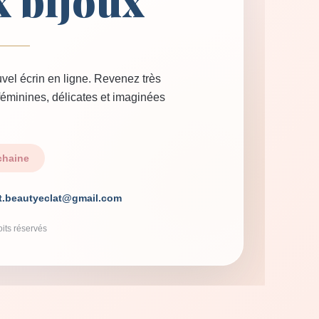
x bijoux
vel écrin en ligne. Revenez très
 féminines, délicates et imaginées
chaine
t.beautyeclat@gmail.com
its réservés