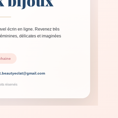
x bijoux
vel écrin en ligne. Revenez très
 féminines, délicates et imaginées
chaine
t.beautyeclat@gmail.com
its réservés