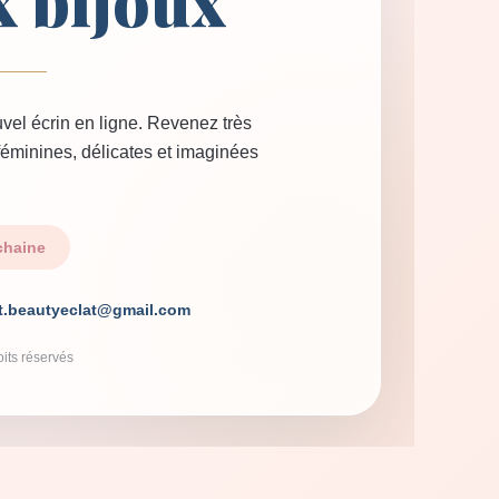
x bijoux
vel écrin en ligne. Revenez très
 féminines, délicates et imaginées
chaine
t.beautyeclat@gmail.com
its réservés