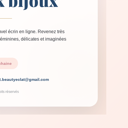
x bijoux
vel écrin en ligne. Revenez très
 féminines, délicates et imaginées
chaine
t.beautyeclat@gmail.com
its réservés