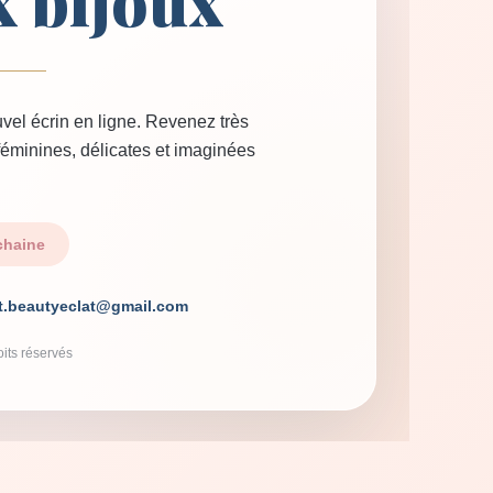
x bijoux
vel écrin en ligne. Revenez très
 féminines, délicates et imaginées
chaine
t.beautyeclat@gmail.com
its réservés